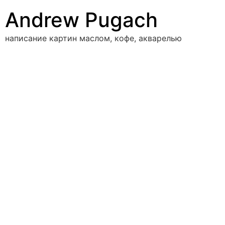
Перейти
Andrew Pugach
к
содержимому
написание картин маслом, кофе, акварелью