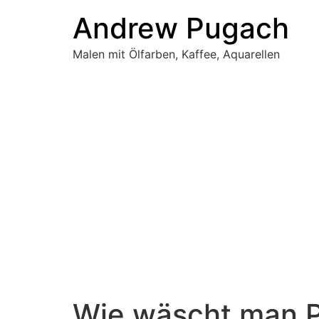
Zum
Andrew Pugach
Inhalt
wechseln
Malen mit Ölfarben, Kaffee, Aquarellen
Wie wäscht man P