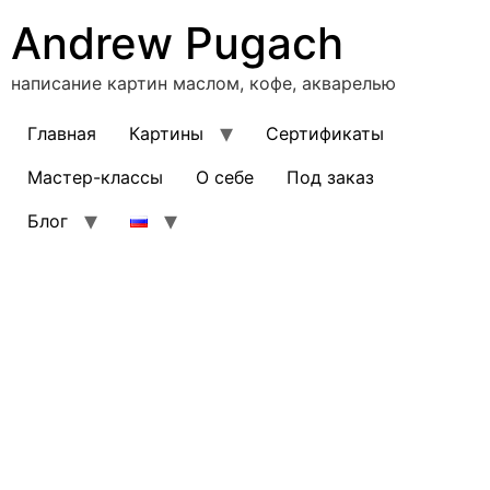
Перейти
Andrew Pugach
к
содержимому
написание картин маслом, кофе, акварелью
Главная
Картины
Сертификаты
Мастер-классы
О себе
Под заказ
Блог