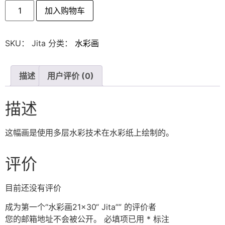
水
加入购物车
彩
画
21x30“
Jita”
SKU：
Jita
分类：
水彩画
数
量
描述
用户评价 (0)
描述
这幅画是使用多层水彩技术在水彩纸上绘制的。
评价
目前还没有评价
成为第一个“水彩画21×30“ Jita”” 的评价者
您的邮箱地址不会被公开。
必填项已用
*
标注